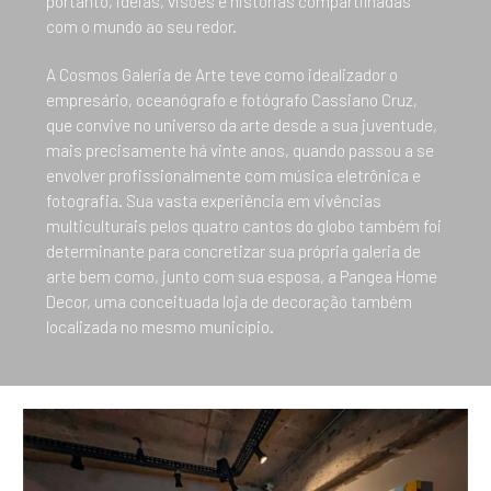
portanto, ideias, visões e histórias compartilhadas
com o mundo ao seu redor.
A Cosmos Galeria de Arte teve como idealizador o
empresário, oceanógrafo e fotógrafo Cassiano Cruz,
que convive no universo da arte desde a sua juventude,
mais precisamente há vinte anos, quando passou a se
envolver profissionalmente com música eletrônica e
fotografia. Sua vasta experiência em vivências
multiculturais pelos quatro cantos do globo também foi
determinante para concretizar sua própria galeria de
arte bem como, junto com sua esposa, a Pangea Home
Decor, uma conceituada loja de decoração também
localizada no mesmo município.