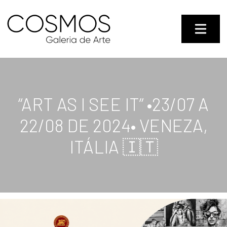
“ART AS I SEE IT” •23/07 A
22/08 DE 2024• VENEZA,
ITÁLIA 🇮🇹