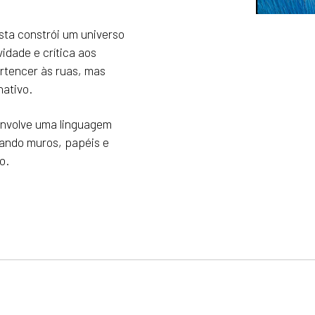
ista constrói um universo
idade e crítica aos
tencer às ruas, mas
nativo.
senvolve uma linguagem
mando muros, papéis e
o.