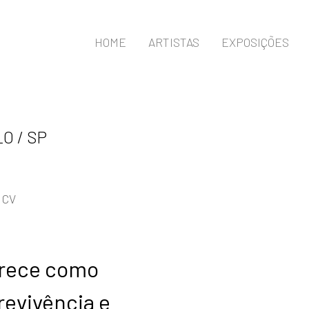
HOME
ARTISTAS
EXPOSIÇÕES
O / SP
CV
arece como
revivência e