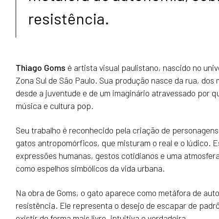
resistência.
Thiago Goms
é artista visual paulistano, nascido no uni
Zona Sul de São Paulo. Sua produção nasce da rua, dos 
desde a juventude e de um imaginário atravessado por q
música e cultura pop.
Seu trabalho é reconhecido pela criação de personagens
gatos antropomórficos, que misturam o real e o lúdico. 
expressões humanas, gestos cotidianos e uma atmosfera
como espelhos simbólicos da vida urbana.
Na obra de Goms, o gato aparece como metáfora de auto
resistência. Ele representa o desejo de escapar de pad
existir de forma mais livre, intuitiva e verdadeira.